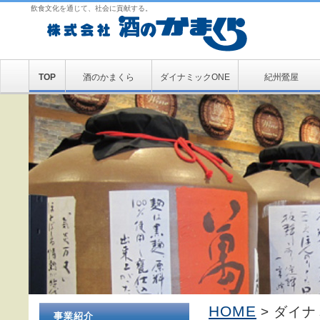
飲食文化を通じて、社会に貢献する。
TOP
酒のかまくら
ダイナミックONE
紀州鶯屋
HOME
> ダイナ
事業紹介